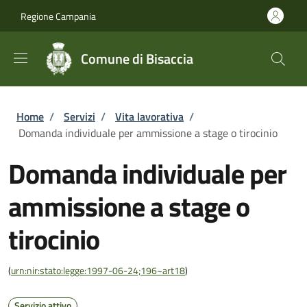
Salta al contenuto principale
Skip to footer content
Regione Campania
Comune di Bisaccia
Briciole di pane
Home
/
Servizi
/
Vita lavorativa
/
Domanda individuale per ammissione a stage o tirocinio
Domanda individuale per
ammissione a stage o
tirocinio
(
urn:nir:stato:legge:1997-06-24;196~art18
)
Servizio attivo