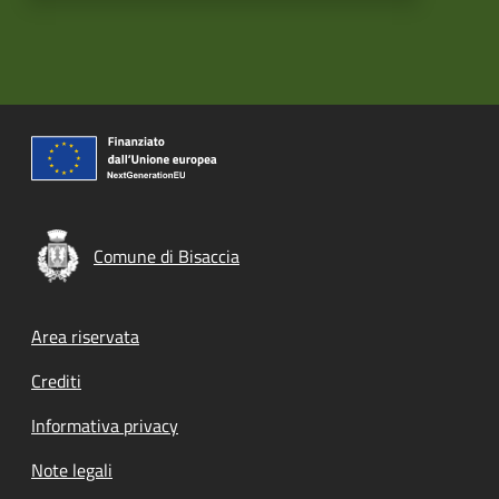
Comune di Bisaccia
Footer menu
Area riservata
Crediti
Informativa privacy
Note legali