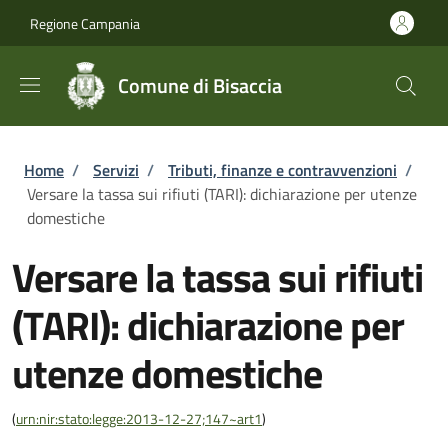
Salta al contenuto principale
Skip to footer content
Regione Campania
Comune di Bisaccia
Briciole di pane
Home
/
Servizi
/
Tributi, finanze e contravvenzioni
/
Versare la tassa sui rifiuti (TARI): dichiarazione per utenze
domestiche
Versare la tassa sui rifiuti
(TARI): dichiarazione per
utenze domestiche
(
urn:nir:stato:legge:2013-12-27;147~art1
)