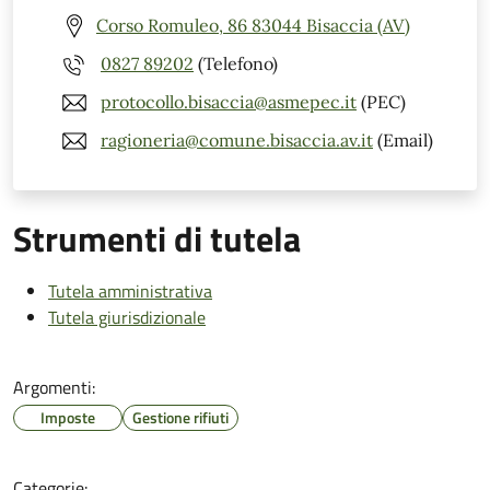
Corso Romuleo, 86 83044 Bisaccia (AV)
0827 89202
(Telefono)
protocollo.bisaccia@asmepec.it
(PEC)
ragioneria@comune.bisaccia.av.it
(Email)
Strumenti di tutela
Tutela amministrativa
Tutela giurisdizionale
Argomenti:
Imposte
Gestione rifiuti
Categorie: