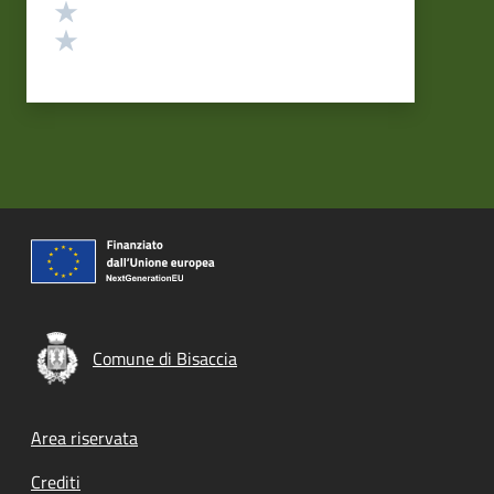
Valuta 2 stelle su 5
Valuta 1 stelle su 5
Comune di Bisaccia
Footer menu
Area riservata
Crediti