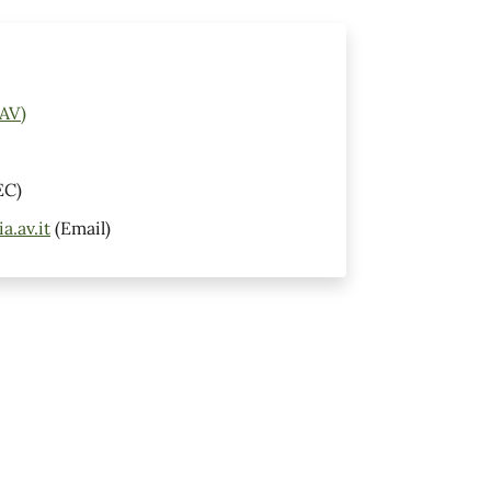
(AV)
EC)
.av.it
(Email)