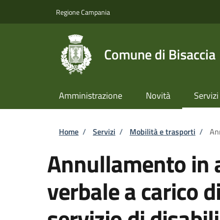
Salta al contenuto principale
Skip to footer content
Regione Campania
Comune di Bisaccia
Amministrazione
Novità
Servizi
Briciole di pane
Home
/
Servizi
/
Mobilità e trasporti
/
Ann
Annullamento in a
verbale a carico d
servizio di disabili