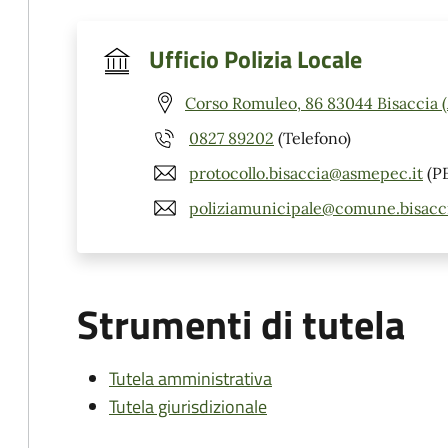
Ufficio Polizia Locale
Corso Romuleo, 86 83044 Bisaccia 
0827 89202
(Telefono)
protocollo.bisaccia@asmepec.it
(P
poliziamunicipale@comune.bisaccia
Strumenti di tutela
Tutela amministrativa
Tutela giurisdizionale