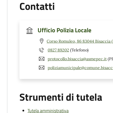
Contatti
Ufficio Polizia Locale
Corso Romuleo, 86 83044 Bisaccia 
0827 89202
(Telefono)
protocollo.bisaccia@asmepec.it
(P
poliziamunicipale@comune.bisaccia
Strumenti di tutela
Tutela amministrativa