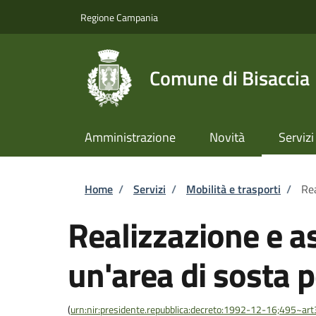
Salta al contenuto principale
Skip to footer content
Regione Campania
Comune di Bisaccia
Amministrazione
Novità
Servizi
Briciole di pane
Home
/
Servizi
/
Mobilità e trasporti
/
Rea
Realizzazione e a
un'area di sosta p
(
urn:nir:presidente.repubblica:decreto:1992-12-16;495~ar