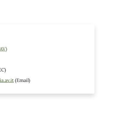
(AV)
EC)
.av.it
(Email)