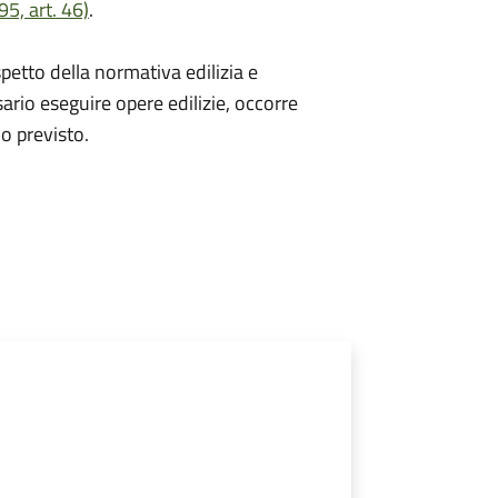
5, art. 46)
.
spetto della normativa edilizia e
sario eseguire opere edilizie, occorre
io
previsto.