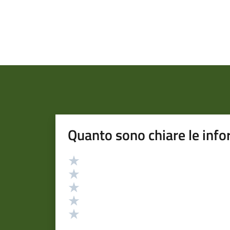
Quanto sono chiare le info
Valutazione
Valuta 5 stelle su 5
Valuta 4 stelle su 5
Valuta 3 stelle su 5
Valuta 2 stelle su 5
Valuta 1 stelle su 5