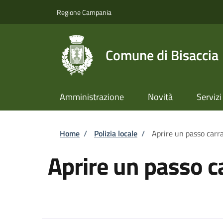
Salta al contenuto principale
Skip to footer content
Regione Campania
Comune di Bisaccia
Amministrazione
Novità
Servizi
Briciole di pane
Home
/
Polizia locale
/
Aprire un passo carra
Aprire un passo c