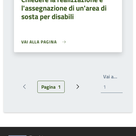
l'assegnazione di un'area di
sosta per disabili
VAI ALLA PAGINA
Write th
Vai a…
Pagina
1
Pagina precedente
Pagina attuale
Prossima pagina