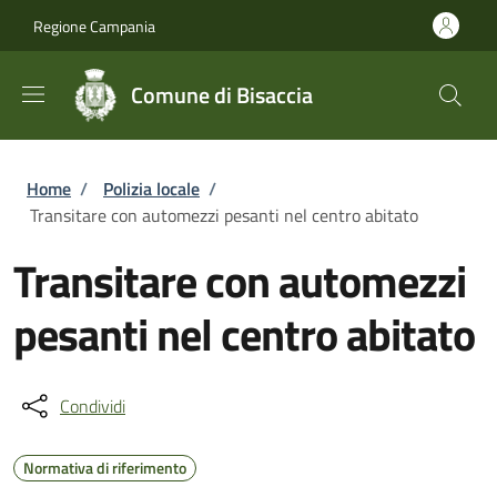
Salta al contenuto principale
Skip to footer content
Regione Campania
Comune di Bisaccia
Briciole di pane
Home
/
Polizia locale
/
Transitare con automezzi pesanti nel centro abitato
Transitare con automezzi
pesanti nel centro abitato
Condividi
Normativa di riferimento