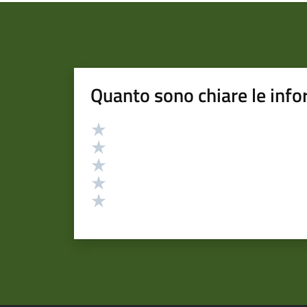
Quanto sono chiare le info
Valutazione
Valuta 5 stelle su 5
Valuta 4 stelle su 5
Valuta 3 stelle su 5
Valuta 2 stelle su 5
Valuta 1 stelle su 5