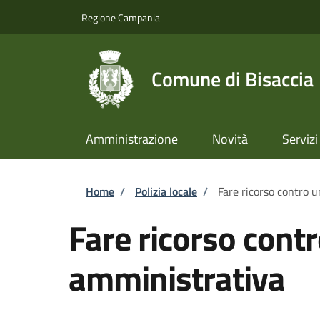
Salta al contenuto principale
Skip to footer content
Regione Campania
Comune di Bisaccia
Amministrazione
Novità
Servizi
Briciole di pane
Home
/
Polizia locale
/
Fare ricorso contro 
Fare ricorso cont
amministrativa