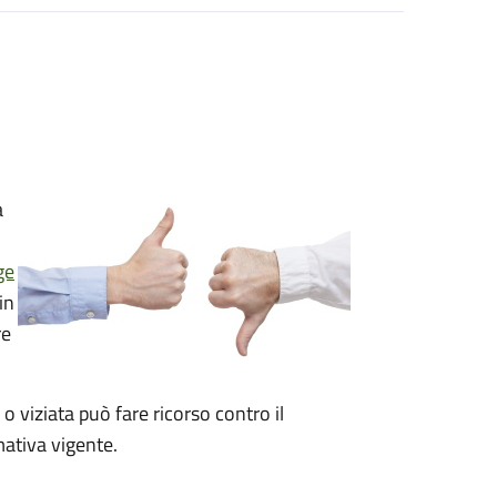
a
ge
in
re
 o viziata può fare ricorso contro il
ativa vigente.