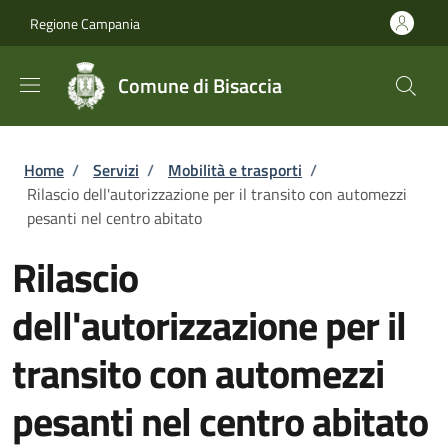
Salta al contenuto principale
Skip to footer content
Regione Campania
Comune di Bisaccia
Briciole di pane
Home
/
Servizi
/
Mobilità e trasporti
/
Rilascio dell'autorizzazione per il transito con automezzi
pesanti nel centro abitato
Rilascio
dell'autorizzazione per il
transito con automezzi
pesanti nel centro abitato