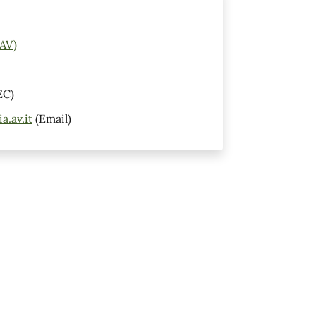
(AV)
EC)
.av.it
(Email)