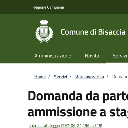
Salta al contenuto principale
Skip to footer content
Regione Campania
Comune di Bisaccia
Amministrazione
Novità
Servizi
Briciole di pane
Home
/
Servizi
/
Vita lavorativa
/
Domanda 
Domanda da parte 
ammissione a stag
(
urn:nir:stato:legge:1997-06-24;196~art18
)