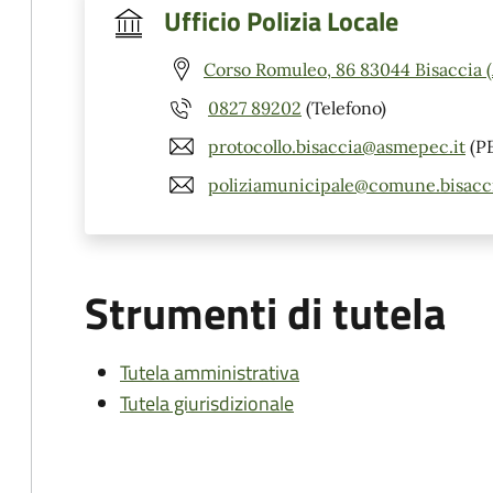
Ufficio Polizia Locale
Corso Romuleo, 86 83044 Bisaccia 
0827 89202
(Telefono)
protocollo.bisaccia@asmepec.it
(P
poliziamunicipale@comune.bisaccia
Strumenti di tutela
Tutela amministrativa
Tutela giurisdizionale