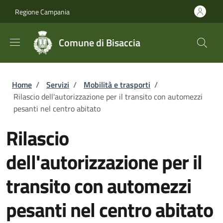
Salta al contenuto principale
Skip to footer content
Regione Campania
Comune di Bisaccia
Briciole di pane
Home
/
Servizi
/
Mobilità e trasporti
/
Rilascio dell'autorizzazione per il transito con automezzi
pesanti nel centro abitato
Rilascio
dell'autorizzazione per il
transito con automezzi
pesanti nel centro abitato