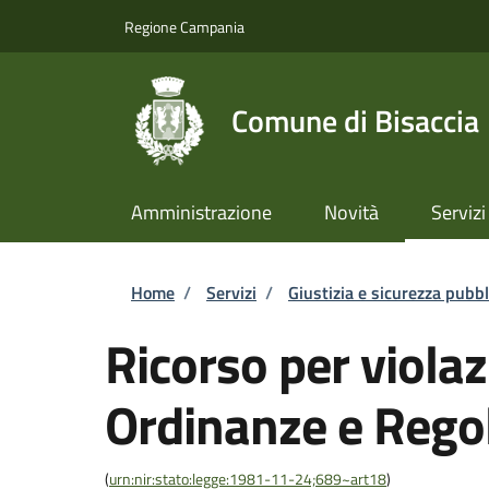
Salta al contenuto principale
Skip to footer content
Regione Campania
Comune di Bisaccia
Amministrazione
Novità
Servizi
Briciole di pane
Home
/
Servizi
/
Giustizia e sicurezza pubbl
Ricorso per violaz
Ordinanze e Rego
(
urn:nir:stato:legge:1981-11-24;689~art18
)