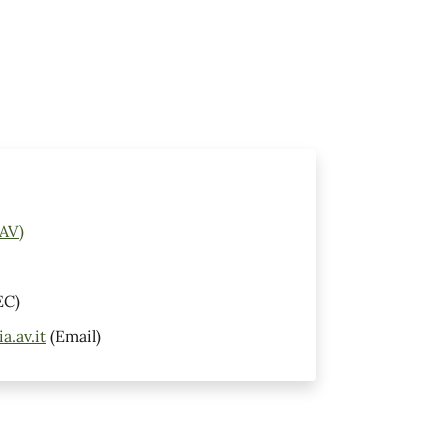
(AV)
EC)
.av.it
(Email)