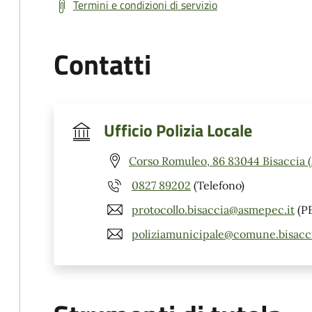
Termini e condizioni di servizio
Contatti
Ufficio Polizia Locale
Corso Romuleo, 86 83044 Bisaccia 
0827 89202
(Telefono)
protocollo.bisaccia@asmepec.it
(P
poliziamunicipale@comune.bisaccia